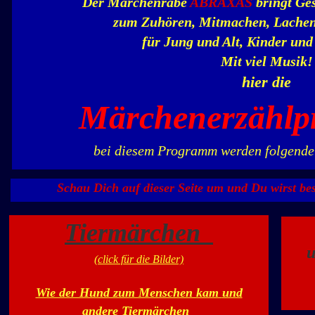
Der Märchenrabe
ABRAXAS
bringt Ge
zum Zuhören, Mitmachen, Lache
für Jung und Alt, Kinder un
Mit viel Musik!
hier die
Märchenerzähl
bei diesem Programm werden folgende 
Schau Dich auf dieser Seite um und Du wirst be
Tiermärchen
u
(click für die Bilder)
Wie der Hund zum Menschen kam
und
andere Tiermärchen