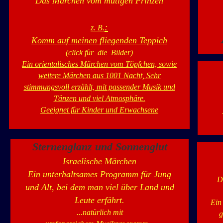
Das Märchen vom mutigen Prinzen
:
z. B.
Komm auf meinen fliegenden
Teppich
(click für die Bilder)
Ein orientalisches Märchen vom Töpfchen,
sowie
weitere Märchen aus 1001 Nacht,
S
ehr
stimmungsvoll erzählt, mit passender
Musik und
Tänzen und viel Atmosphäre.
Geeignet für Kinder und Erwachsene
Sternenglanz und Sonnenglut
Israelische Märchen
Ein unterhaltsames Programm für Jung
D
und Alt, bei dem man viel über Land und
Leute erfährt.
Ein
...natürlich mit
g