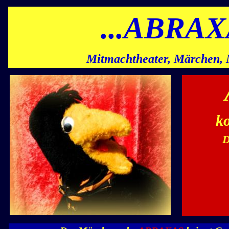
...ABRAXA
Mitmachtheater, Märchen,
k
D